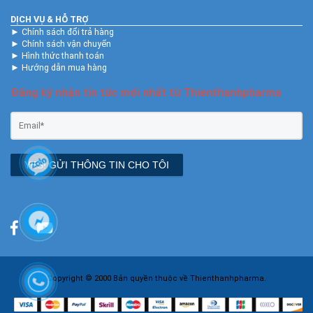
DỊCH VỤ & HỖ TRỢ
►
Chính sách đổi trả hàng
►
Chính sách vận chuyển
►
Hình thức thanh toán
►
Hướng dẫn mua hàng
Đăng ký nhận tin tức mới nhất từ Thienthanhpharma
YES! GỬI THÔNG TIN CHO TÔI
Copyright © 2000 Bản quyền thuộc về Thienthanhpharma.