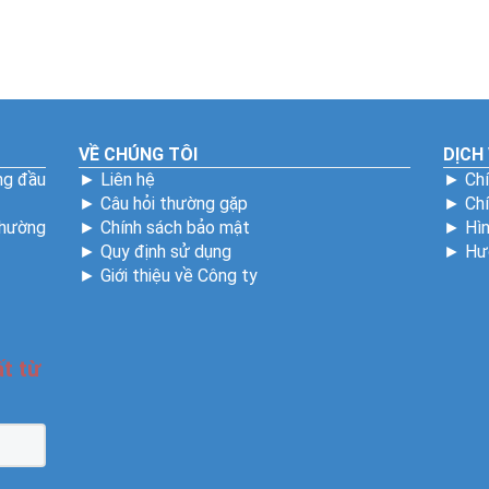
VỀ CHÚNG TÔI
DỊCH
ng đầu
►
Liên hệ
►
Chí
►
Câu hỏi thường gặp
►
Ch
Phường
►
Chính sách bảo mật
►
Hìn
►
Quy định sử dụng
►
Hư
►
Giới thiệu về Công ty
3992
t từ