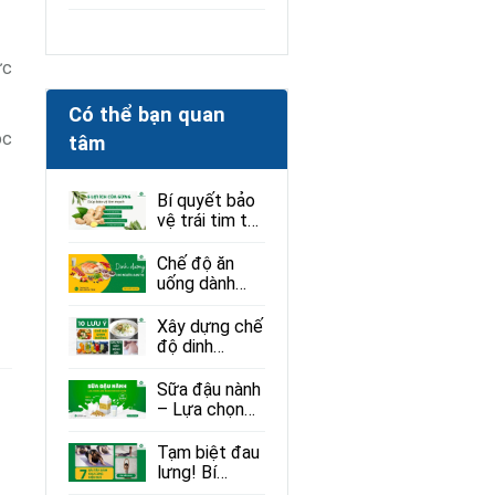
ức
Có thể bạn quan
óc
tâm
Bí quyết bảo
vệ trái tim từ
thiên nhiên:
Gừng và
Chế độ ăn
những lợi ích
uống dành
ít ai ngờ
cho người bị
loạn thị: Ăn gì
Xây dựng chế
để tốt cho
độ dinh
mắt?
dưỡng giúp
người mắc
Sữa đậu nành
bệnh sởi phục
– Lựa chọn
hồi hiệu quả
lành mạnh
cho sức khỏe
Tạm biệt đau
lưng! Bí
quyết giảm