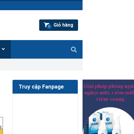
Giỏ hàng
0
Ệ
Truy cập Fanpage