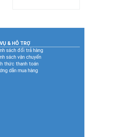
đau hiệu quả
ngay tại nhà
 VỤ & HỖ TRỢ
nh sách đổi trả hàng
ính sách vận chuyển
h thức thanh toán
ớng dẫn mua hàng