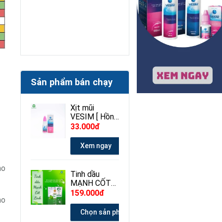
Sản phẩm bán chạy
Xịt mũi
VESIM [ Hồng
] 100ml
33.000đ
Xem ngay
ho
Tinh dầu
MẠNH CỐT
LINH 30ml
159.000đ
ho
Chọn sản phẩm