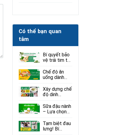
Có thể bạn quan
tâm
Bí quyết bảo
vệ trái tim từ
thiên nhiên:
Gừng và
Chế độ ăn
những lợi ích
uống dành
ít ai ngờ
cho người bị
loạn thị: Ăn gì
Xây dựng chế
để tốt cho
độ dinh
mắt?
dưỡng giúp
người mắc
Sữa đậu nành
bệnh sởi phục
– Lựa chọn
hồi hiệu quả
lành mạnh
cho sức khỏe
Tạm biệt đau
lưng! Bí
quyết giảm