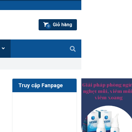
Giỏ hàng
0
Ệ
Truy cập Fanpage