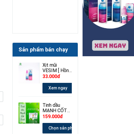
Sản phẩm bán chạy
Xịt mũi
VESIM [ Hồng
] 100ml
33.000đ
Xem ngay
Tinh dầu
MẠNH CỐT
LINH 30ml
159.000đ
Chọn sản phẩm