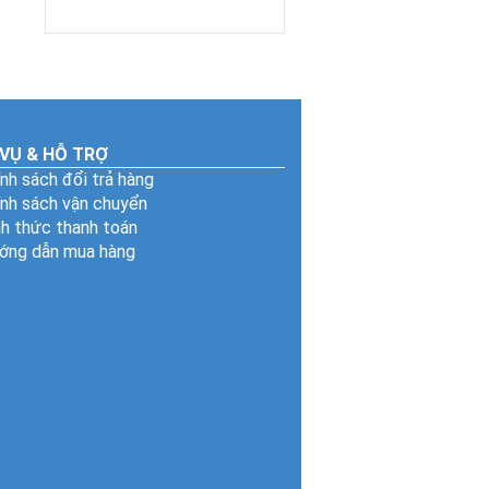
đau hiệu quả
ngay tại nhà
 VỤ & HỖ TRỢ
nh sách đổi trả hàng
ính sách vận chuyển
h thức thanh toán
ớng dẫn mua hàng