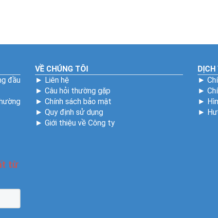
VỀ CHÚNG TÔI
DỊCH
ng đầu
►
Liên hệ
►
Chí
►
Câu hỏi thường gặp
►
Ch
Phường
►
Chính sách bảo mật
►
Hìn
►
Quy định sử dụng
►
Hư
►
Giới thiệu về Công ty
3992
t từ