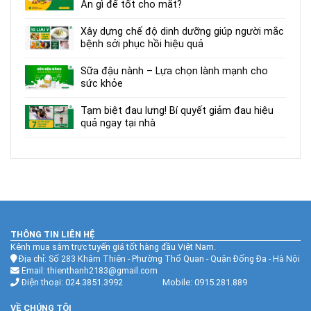
Ăn gì để tốt cho mắt?
Xây dựng chế độ dinh dưỡng giúp người mắc
bệnh sởi phục hồi hiệu quả
Sữa đậu nành – Lựa chọn lành mạnh cho
sức khỏe
Tạm biệt đau lưng! Bí quyết giảm đau hiệu
quả ngay tại nhà
THÔNG TIN LIÊN HỆ
Kênh mua sắm trực tuyến giá tốt hàng đầu Việt Nam.
Địa chỉ: Số 283 Khâm Thiên - Phường Thổ Quan - Quận Đống Đa - Hà Nội
Email: thienthanh2183@gmail.com
Điện thoại: 024.3851.3992 Mobile: 0915.281.889
VỀ CHÚNG TÔI