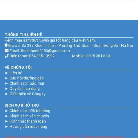
THÔNG TIN LIÊN HỆ
Kênh mua sắm trực tuyến giá tốt hàng đầu Việt Nam.
Địa chỉ: Số 283 Khâm Thiên - Phường Thổ Quan - Quận Đống Đa - Hà Nội
Email: thienthanh2183@gmail.com
Điện thoại: 024.3851.3992 Mobile: 0915.281.889
VỀ CHÚNG TÔI
►
Liên hệ
►
Câu hỏi thường gặp
►
Chính sách bảo mật
►
Quy định sử dụng
►
Giới thiệu về Công ty
DỊCH VỤ & HỖ TRỢ
►
Chính sách đổi trả hàng
►
Chính sách vận chuyển
►
Hình thức thanh toán
►
Hướng dẫn mua hàng
Đăng ký nhận tin tức mới nhất từ Thienthanhpharma