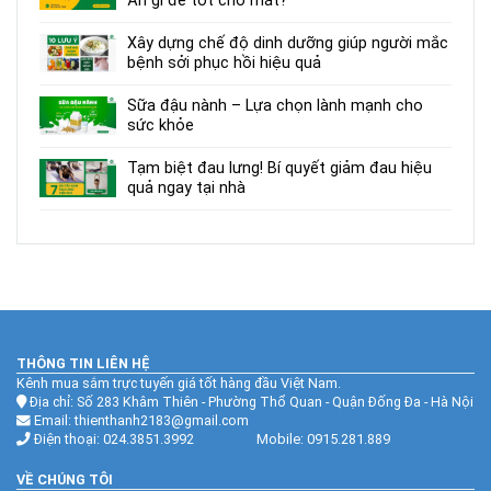
Ăn gì để tốt cho mắt?
Xây dựng chế độ dinh dưỡng giúp người mắc
bệnh sởi phục hồi hiệu quả
Sữa đậu nành – Lựa chọn lành mạnh cho
sức khỏe
Tạm biệt đau lưng! Bí quyết giảm đau hiệu
quả ngay tại nhà
THÔNG TIN LIÊN HỆ
Kênh mua sắm trực tuyến giá tốt hàng đầu Việt Nam.
Địa chỉ: Số 283 Khâm Thiên - Phường Thổ Quan - Quận Đống Đa - Hà Nội
Email: thienthanh2183@gmail.com
Điện thoại: 024.3851.3992 Mobile: 0915.281.889
VỀ CHÚNG TÔI