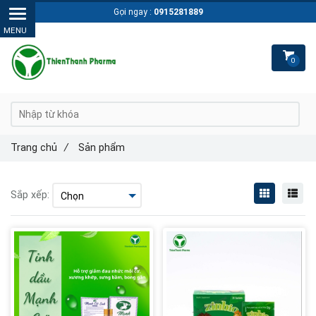
Gọi ngay :
0915281889
0
Trang chủ
/
Sản phẩm
Sắp xếp: