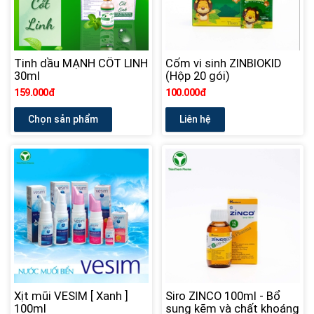
Tinh dầu MẠNH CỐT LINH
Cốm vi sinh ZINBIOKID
30ml
(Hộp 20 gói)
159.000đ
100.000đ
Chọn sản phẩm
Liên hệ
Xịt mũi VESIM [ Xanh ]
Siro ZINCO 100ml - Bổ
100ml
sung kẽm và chất khoáng