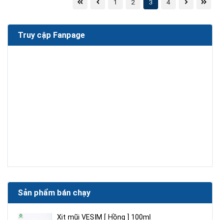
1
2
3
4
Truy cập Fanpage
Sản phẩm bán chạy
Xịt mũi VESIM [ Hồng ] 100ml