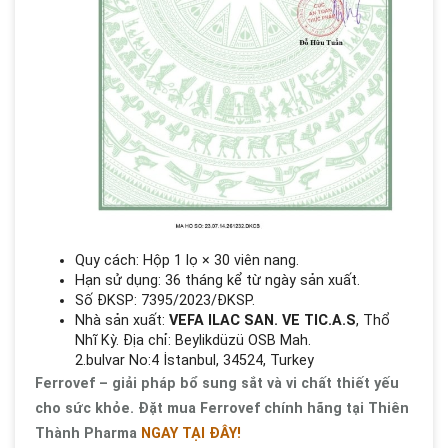
Quy cách: Hộp 1 lọ × 30 viên nang.
Hạn sử dụng: 36 tháng kể từ ngày sản xuất.
Số ĐKSP: 7395/2023/ĐKSP.
Nhà sản xuất:
VEFA ILAC SAN. VE TIC.A.S
, Thổ
Nhĩ Kỳ. Địa chỉ: Beylikdüzü OSB Mah.
2.bulvar No:4 İstanbul, 34524, Turkey
Ferrovef – giải pháp bổ sung sắt và vi chất thiết yếu
cho sức khỏe. Đặt mua Ferrovef chính hãng tại Thiên
Thành Pharma
NGAY TẠI ĐÂY!