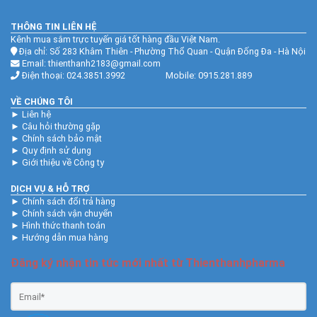
THÔNG TIN LIÊN HỆ
Kênh mua sắm trực tuyến giá tốt hàng đầu Việt Nam.
Địa chỉ: Số 283 Khâm Thiên - Phường Thổ Quan - Quận Đống Đa - Hà Nội
Email: thienthanh2183@gmail.com
Điện thoại: 024.3851.3992 Mobile: 0915.281.889
VỀ CHÚNG TÔI
►
Liên hệ
►
Câu hỏi thường gặp
►
Chính sách bảo mật
►
Quy định sử dụng
►
Giới thiệu về Công ty
DỊCH VỤ & HỖ TRỢ
►
Chính sách đổi trả hàng
►
Chính sách vận chuyển
►
Hình thức thanh toán
►
Hướng dẫn mua hàng
Đăng ký nhận tin tức mới nhất từ Thienthanhpharma