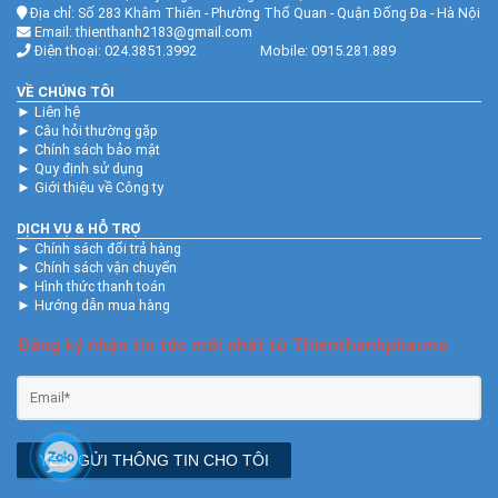
Địa chỉ: Số 283 Khâm Thiên - Phường Thổ Quan - Quận Đống Đa - Hà Nội
Email: thienthanh2183@gmail.com
Điện thoại: 024.3851.3992 Mobile: 0915.281.889
VỀ CHÚNG TÔI
►
Liên hệ
►
Câu hỏi thường gặp
►
Chính sách bảo mật
►
Quy định sử dụng
►
Giới thiệu về Công ty
DỊCH VỤ & HỖ TRỢ
►
Chính sách đổi trả hàng
►
Chính sách vận chuyển
►
Hình thức thanh toán
►
Hướng dẫn mua hàng
Đăng ký nhận tin tức mới nhất từ Thienthanhpharma
YES! GỬI THÔNG TIN CHO TÔI