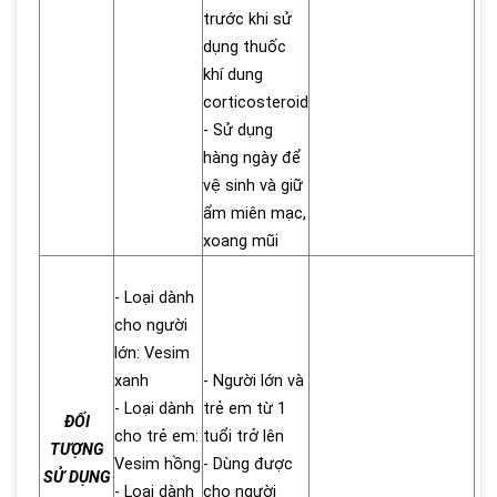
trước khi sử
dụng thuốc
khí dung
corticosteroid
- Sử dụng
hàng ngày để
vệ sinh và giữ
ẩm miên mạc,
xoang mũi
- Loại dành
cho người
lớn: Vesim
xanh
- Người lớn và
- Loại dành
trẻ em từ 1
ĐỐI
cho trẻ em:
tuổi trở lên
TƯỢNG
Vesim hồng
- Dùng được
SỬ DỤNG
- Loại dành
cho người