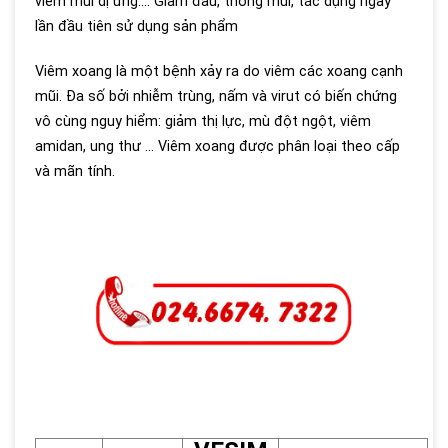
viêm mũi dị ứng.... Giảm đau, thông mũi, tác dụng ngay
lần đầu tiên sử dụng sản phẩm
Viêm xoang là một bệnh xảy ra do viêm các xoang cạnh
mũi. Đa số bởi nhiễm trùng, nấm và virut có biến chứng
vô cùng nguy hiểm: giảm thị lực, mù đột ngột, viêm
amidan, ung thư ... Viêm xoang được phân loại theo cấp
và mãn tính.