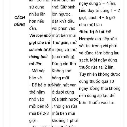
lần. Có thể
và không nín
ngày dùng 3 – 4 lần.
sử dụng
thở. Giữ bình
Liều duy trì dùng 1 – 2
nhiều lần
lộn ngược,
CÁCH
giọt, cách 4 – 6 giờ
hơn nếu
đặt khít đầu
DÙNG
nhỏ một lần.
cần.
vòi phun vào
Điều trị ở tai
: Để
Với loại nhỏ
một bên mũi.
Nemydexan tiếp xúc
giọt cho trẻ
Thư giãn, mở
với tai trong vài phút
sơ sinh từ 3
miệng và thở
và dùng tăm bông lau
tháng tuổi
(qua miệng).
sạch. Mỗi ngày dùng
trở lên:
Đừng nín thở.
thuốc rửa tai 2 lần.
- Mở nắp
Không thở
Tuy nhiên không được
bảo vệ.
bằng mũi.
dùng thuốc quá 10
- Để bé ở tư
Nhấn nút van
ngày. Đồng thời không
thế nằm,
ở dưới cùng
nên dùng áp lực để
nhỏ vào
của bình nước
bơm thuốc vào tai.
mỗi bên lỗ
, thời gian rửa
mũi bé 2-3
mỗi bên mũi
giọt.
khoảng 1 phút