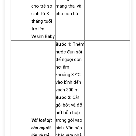
cho trẻ sơ
mang thai và
sinh từ 3
cho con bú.
tháng tuổi
trở lên:
Vesim Baby
Bước 1:
Thêm
nước đun sôi
để nguội còn
hơi ấm
khoảng 37°C
vào bình đến
vạch 300 ml
Bước 2:
Cắt
gói bột và đổ
hết hỗn hợp
Với loại xịt
trong gói vào
cho người
bình. Vặn nắp
lớn và trẻ
chật vừa phải