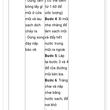
- Dùng tăm
( có thể đếm
bông lấy gỉ
từ 1-60 để
mũi ở cửa
ước lượng).
mũi và lau
Bước 4
: Xì mũi
sạch dịch
nhẹ nhàng để
chảy ra.
làm sạch mũi
- Dùng xong
và đẩy hết
đậy nắp
nước trong
bảo vệ.
mũi ra ngoài.
Bước 5:
Lập
lại bước 3 và 4
để rửa đường
mũi bên kia.
Bước 6
: Tráng
chai và nắp
chai bằng
nước sạch, để
nơi khô