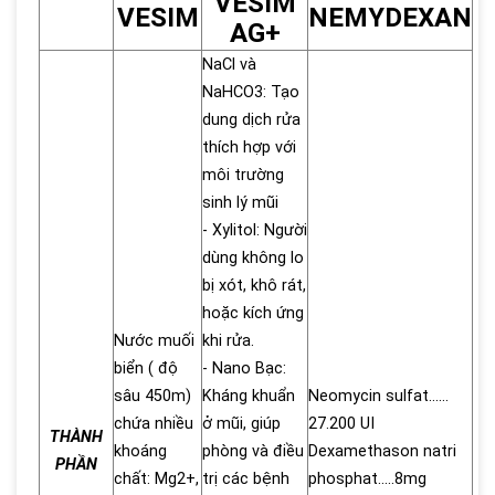
VESIM
VESIM
NEMYDEXAN
AG+
NaCl và
NaHCO3: Tạo
dung dịch rửa
thích hợp với
môi trường
sinh lý mũi
- Xylitol: Người
dùng không lo
bị xót, khô rát,
hoặc kích ứng
Nước muối
khi rửa.
biển ( độ
- Nano Bạc:
sâu 450m)
Kháng khuẩn
Neomycin sulfat……
chứa nhiều
ở mũi, giúp
27.200 UI
THÀNH
khoáng
phòng và điều
Dexamethason natri
PHẦN
chất: Mg2+,
trị các bệnh
phosphat…..8mg