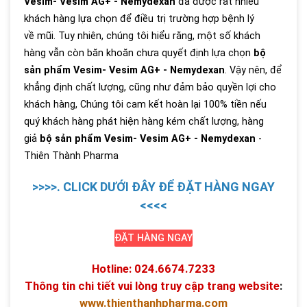
Vesim- Vesim AG+ - Nemydexan
đã được rất nhiều
khách hàng lựa chọn để điều trị trường hợp bệnh lý
về mũi. Tuy nhiên, chúng tôi hiểu rằng, một số khách
hàng vẫn còn băn khoăn chưa quyết định lựa chọn
bộ
sản phẩm Vesim- Vesim AG+ - Nemydexan
. Vậy nên, để
khẳng định chất lượng, cũng như đảm bảo quyền lợi cho
khách hàng, Chúng tôi cam kết hoàn lại 100% tiền nếu
quý khách hàng phát hiện hàng kém chất lượng, hàng
giả
bộ sản phẩm Vesim- Vesim AG+ - Nemydexan
-
Thiên Thành Pharma
>>>>. CLICK DƯỚI ĐÂY ĐỂ ĐẶT HÀNG NGAY
<<<<
ĐẶT HÀNG NGAY
Hotline: 024.6674.7233
Thông tin chi tiết vui lòng truy cập trang website
:
www.thienthanhpharma.com