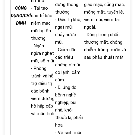
hít thở
đứng thông
giác mạc, củng mạc,
CÔNG
- Tái tạo
thường
mống mắt, tuyến lệ,
DỤNG/CHỈ
các tế bào
- Điều trị khô,
viêm mũi, viêm tai
ĐỊNH
niêm mạc
ngạt mũi,
ngoài.
mũi bị tổn
chảy nước
- Dùng trong chấn
thương
mũi,
thương mắt, chống
- Ngăn
- Giảm dần
nhiễm trùng trước và
ngừa nghẹt
các triệu
sau phẫu thuật mắt.
mũi, sổ mũi
chứng ở mũi
- Phòng
do lạnh, cảm
tránh và hỗ
cúm..
trợ điều trị
- Dị ứng do
các bệnh
bệnh nghề
viêm đường
nghiệp, bụi
hô hấp cấp
nhà, khói
và mãn tính
thuốc lá, phấn
hoa..
- Vệ sinh mũi