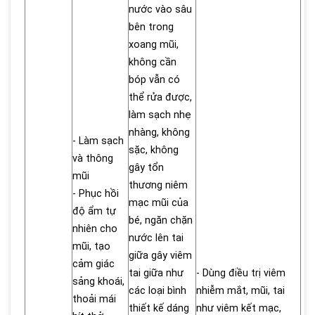
nước vào sâu
bên trong
xoang mũi,
không cần
bóp vẫn có
thể rửa được,
làm sạch nhẹ
nhàng, không
- Làm sạch
sặc, không
và thông
gây tổn
mũi
thương niêm
- Phục hồi
mạc mũi của
độ ẩm tự
bé, ngăn chặn
nhiên cho
nước lên tai
mũi, tạo
giữa gây viêm
cảm giác
tai giữa như
- Dùng điều trị viêm
sảng khoái,
các loại bình
nhiễm mắt, mũi, tai
thoải mái
thiết kế dáng
như viêm kết mạc,