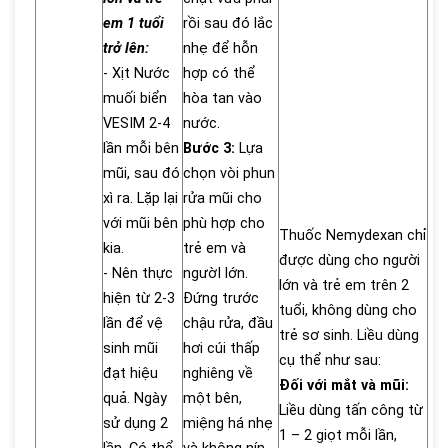
em 1 tuổi
rồi sau đó lắc
trở lên:
nhẹ để hỗn
- Xịt Nước
hợp có thể
muối biển
hòa tan vào
VESIM 2-4
nước.
lần mỗi bên
Bước 3:
Lựa
mũi, sau đó
chọn vòi phun
xì ra. Lặp lại
rửa mũi cho
với mũi bên
phù hợp cho
Thuốc Nemydexan chỉ
kia.
trẻ em và
được dùng cho người
- Nên thực
ngườI lớn.
lớn và trẻ em trên 2
hiện từ 2-3
Đứng trước
tuổi, không dùng cho
lần để vệ
chậu rửa, đầu
trẻ sơ sinh. Liều dùng
sinh mũi
hơi cúi thấp
cụ thể như sau:
đạt hiệu
nghiêng về
Đối với mắt và mũi:
quả. Ngày
một bên,
Liều dùng tấn công từ
sử dụng 2
miệng há nhẹ
1 – 2 giọt mỗi lần,