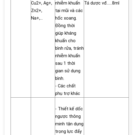
Cu2+, Ag+,
nhiễm khuẩn
Tá dược vđ……8ml
Zn2+,
tại mũi và các
Na+,...
hốc xoang.
Đồng thời
giúp kháng
khuẩn cho
bình rửa, tránh
nhiễm khuẩn
sau 1 thời
gian sử dụng
bình.
- Các chất
phụ trợ khác
- Thiết kế dốc
ngược thông
minh tận dụng
trọng lực đẩy