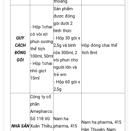
thoáng.
Sản phẩm
được đóng
gói dưới 2
- Hộp 1chai
hình thức
có vòi xịt
QUY
- Hộp 30 gói x
phun sương
CÁCH
2,5g và bình
Hộp đóng chai thể
thể tích
ĐÓNG
rửa 300ml, 2
tích 8ml
100ml, 50ml
GÓI
vòi phun cho
- Hộp 1chai
người lớn và
nhỏ giọt
trẻ em
15ml
- Hộp 60 gói x
2,5g
Công ty cổ
phần
Amepharco.
Số 118 Vũ
Nam ha
Nam ha pharma, 415
NHÀ SẢN
Xuân Thiều,
pharma, 415
Hàn Thuyên, Nam