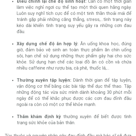
Điều chỉnh lại chế độ sinh hoạt:
Cần có một thời gian
làm việc nghỉ ngơi cụ thể tạo một thói quen hằng ngày.
Luôn suy nghĩ tích cực để có một tinh thần thoải mái để
tránh gặp phải những căng thẳng, stress,...tình trạng này
kéo dài khiến tình trạng suy yếu gây ra những cơn đau
đầu.
Xây dựng chế độ ăn hợp lý:
Ăn uống khoa học, đúng
giờ, đảm bảo vệ sinh an toàn thực phẩm ăn chín uống
sôi, hạn chế sử dụng những thực phẩm gây hại cho sức
khỏe. Sử dụng hạn chế các loại đồ ăn có cồn và chứa
nhiều caffeine như rượu bia, cà phê, thuốc lá,...
Thường xuyên tập luyện:
Dành thời gian để tập luyện,
vận động cơ thể bằng các bài tập thể dục thể thao. Tập
những động tác vừa sức mình dành khoảng 30 phút mỗi
ngày để có thể khắc phục được các cơn đau đỉnh đầu
ngoài ra còn có một cơ thể khỏe mạnh.
Thăm khám định kỳ
thường xuyên để biết được tình
trạng sức khỏe của bản thân.
Tùy thuộc và nguyên nhân gây đau đỉnh đầu mà bác sĩ sẽ đưa