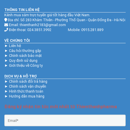
THÔNG TIN LIÊN HỆ
Kênh mua sắm trực tuyến giá tốt hàng đầu Việt Nam.
Địa chỉ: Số 283 Khâm Thiên - Phường Thổ Quan - Quận Đống Đa - Hà Nội
Email: thienthanh2183@gmail.com
Điện thoại: 024.3851.3992 Mobile: 0915.281.889
VỀ CHÚNG TÔI
►
Liên hệ
►
Câu hỏi thường gặp
►
Chính sách bảo mật
►
Quy định sử dụng
►
Giới thiệu về Công ty
DỊCH VỤ & HỖ TRỢ
►
Chính sách đổi trả hàng
►
Chính sách vận chuyển
►
Hình thức thanh toán
►
Hướng dẫn mua hàng
Đăng ký nhận tin tức mới nhất từ Thienthanhpharma