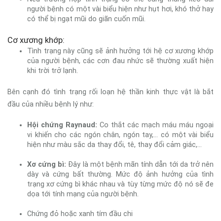
người bệnh có một vài biểu hiện như hụt hơi, khó thở hay
có thể bị ngạt mũi do giãn cuốn mũi.
Cơ xương khớp:
Tình trạng này cũng sẽ ảnh hưởng tới hệ cơ xương khớp
của người bệnh, các cơn đau nhức sẽ thường xuất hiện
khi trời trở lạnh.
Bên cạnh đó tình trạng rối loạn hệ thần kinh thực vật là bắt
đầu của nhiều bệnh lý như:
Hội chứng Raynaud:
Co thắt các mạch máu máu ngoại
vi khiến cho các ngón chân, ngón tay,... có một vài biểu
hiện như màu sắc da thay đổi, tê, thay đổi cảm giác,...
Xơ cứng bì:
Đây là một bệnh mãn tính dẫn tới da trở nên
dày và cứng bất thường. Mức độ ảnh hưởng của tình
trạng xơ cứng bì khác nhau và tùy từng mức độ nó sẽ đe
dọa tới tính mạng của người bệnh.
Chứng đỏ hoặc xanh tím đầu chi