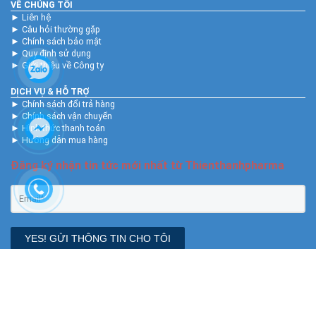
VỀ CHÚNG TÔI
►
Liên hệ
►
Câu hỏi thường gặp
►
Chính sách bảo mật
►
Quy định sử dụng
►
Giới thiệu về Công ty
DỊCH VỤ & HỖ TRỢ
►
Chính sách đổi trả hàng
►
Chính sách vận chuyển
►
Hình thức thanh toán
►
Hướng dẫn mua hàng
Đăng ký nhận tin tức mới nhất từ Thienthanhpharma
YES! GỬI THÔNG TIN CHO TÔI