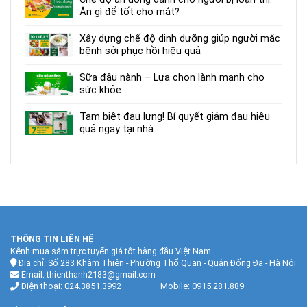
Ăn gì để tốt cho mắt?
Xây dựng chế độ dinh dưỡng giúp người mắc
bệnh sởi phục hồi hiệu quả
Sữa đậu nành – Lựa chọn lành mạnh cho
sức khỏe
Tạm biệt đau lưng! Bí quyết giảm đau hiệu
quả ngay tại nhà
THÔNG TIN LIÊN HỆ
Kênh mua sắm trực tuyến giá tốt hàng đầu Việt Nam.
Địa chỉ: Số 283 Khâm Thiên - Phường Thổ Quan - Quận Đống Đa - Hà Nội
Email: thienthanh2183@gmail.com
Điện thoại: 024.3851.3992 Mobile: 0915.281.889