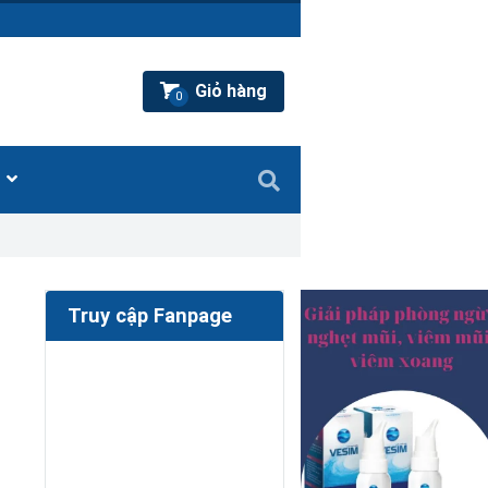
Giỏ hàng
0
Ệ
Truy cập Fanpage