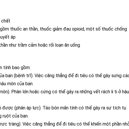
 chất
gồm thuốc an thần, thuốc giảm đau opioid, một số thuốc chống
huyết áp
hần như trầm cảm hoặc rối loạn ăn uống
n tính bao gồm:
 bạn (bệnh trĩ). Việc căng thẳng để đi tiêu có thể gây sưng cá
hậu môn của bạn.
n). Phân lớn hoặc cứng có thể gây ra những vết rách li ti ở hậu
 được (phân áp lực). Táo bón mãn tính có thể gây ra sự tích tụ
 ruột của bạn.
trực tràng). Việc căng thẳng để đi tiêu có thể khiến một phần nh