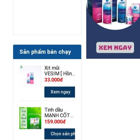
Sản phẩm bán chạy
Xịt mũi
VESIM [ Hồng
] 100ml
33.000đ
Xem ngay
Tinh dầu
MẠNH CỐT
LINH 30ml
159.000đ
Chọn sản phẩm