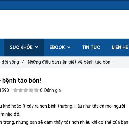
SỨC KHỎE
EBOOK
TIN TỨC
LIÊN H
 đời sống
/
Những điều bạn nên biết về bệnh táo bón!
ề bệnh táo bón!
1593 |
0 Đánh giá
êu khó hoặc ít xảy ra hơn bình thường. Hầu như tất cả mọi người
ểm nào đó.
trọng, nhưng bạn sẽ cảm thấy tốt hơn nhiều khi cơ thể của bạn