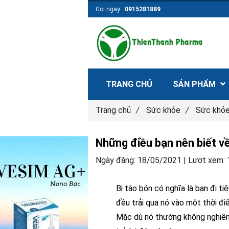
Gọi ngay :
0915281889
TRANG CHỦ
SẢN PHẨM
Trang chủ
/
Sức khỏe
/
Sức khỏe
Những điều bạn nên biết v
Ngày đăng:
18/05/2021 |
Lượt xem:
Bị táo bón có nghĩa là bạn đi ti
đều trải qua nó vào một thời đi
Mặc dù nó thường không nghiêm 