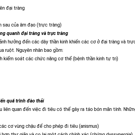
ên đại tràng
h sau của âm đạo (trực tràng)
ng quanh đại tràng và trực tràng
ảnh hưởng đến các dây thần kinh khiến các cơ ở đại tràng và trự
qua ruột. Nguyên nhân bao gồm:
 kiểm soát các chức năng cơ thể (bệnh thần kinh tự trị)
ến quá trình đào thải
 liên quan đến việc đi tiêu có thể gây ra táo bón mãn tính. Nhữn
ác cơ vùng chậu để cho phép đi tiêu (anismus)
hợp thư giãn và co lại một cách chính xác (chứng dyssynergia)