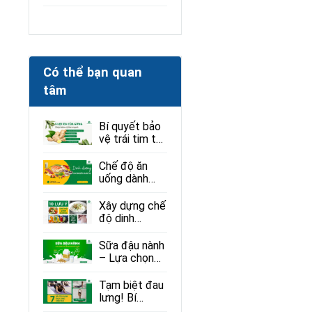
Có thể bạn quan
tâm
Bí quyết bảo
vệ trái tim từ
thiên nhiên:
Gừng và
Chế độ ăn
những lợi ích
uống dành
ít ai ngờ
cho người bị
loạn thị: Ăn gì
Xây dựng chế
để tốt cho
độ dinh
mắt?
dưỡng giúp
người mắc
Sữa đậu nành
bệnh sởi phục
– Lựa chọn
hồi hiệu quả
lành mạnh
cho sức khỏe
Tạm biệt đau
lưng! Bí
quyết giảm