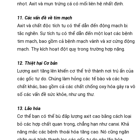
nhọt. Axit và mụn trứng cá có mối liên hệ nhất định.
11. Các vấn đề về tim mạch
Axit và chất độc tích tụ có thể dẫn đến động mạch bị
tắc nghẽn. Sự tích tụ có thể dẫn đến một loạt các bệnh
tim mạch, bao gồm cả bệnh mạch vành và xơ cứng động
mạch. Thy kích hoạt đột quỵ trong trường hợp nặng.
12. Thiệt hại Cơ bản
Lượng axit tăng lên khiến cơ thể trở thành nơi trú ẩn của
các gốc tự do. Chúng làm hỏng các tế bào và các hợp
chất khác, bao gồm cả các chất chống oxy hóa gây ra vô
số các vấn đề sức khỏe, như ung thư.
13. Lão hóa
Cơ thể bạn có thể bù đắp lượng axit cao bằng cách loại
bỏ các hợp chất quan trọng, chẳng hạn như canxi. Khả
năng mắc các bệnh thoái hóa tăng cao. Nó cũng ngăn
chặn quá trình thanh lọc các gốc tự do gây lão hóa.