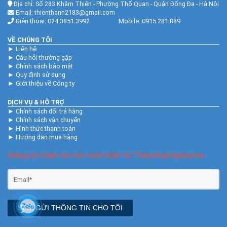
Địa chỉ: Số 283 Khâm Thiên - Phường Thổ Quan - Quận Đống Đa - Hà Nội
Email: thienthanh2183@gmail.com
Điện thoại: 024.3851.3992 Mobile: 0915.281.889
VỀ CHÚNG TÔI
►
Liên hệ
►
Câu hỏi thường gặp
►
Chính sách bảo mật
►
Quy định sử dụng
►
Giới thiệu về Công ty
DỊCH VỤ & HỖ TRỢ
►
Chính sách đổi trả hàng
►
Chính sách vận chuyển
►
Hình thức thanh toán
►
Hướng dẫn mua hàng
Đăng ký nhận tin tức mới nhất từ Thienthanhpharma
YES! GỬI THÔNG TIN CHO TÔI