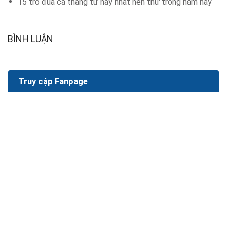
15 trò đùa cá tháng tư hay nhất nên thử trong năm nay
BÌNH LUẬN
Truy cập Fanpage