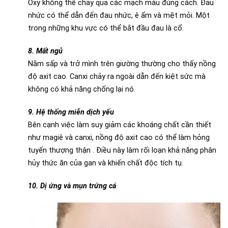
Oxy không thể chảy qua các mạch máu đúng cách. Đau
nhức có thể dẫn đến đau nhức, ê ẩm và mệt mỏi. Một
trong những khu vực có thể bắt đầu đau là cổ.
8. Mất ngủ
Nằm sấp và trở mình trên giường thường cho thấy nồng
độ axit cao. Canxi chảy ra ngoài dẫn đến kiệt sức mà
không có khả năng chống lại nó.
9. Hệ thống miễn dịch yếu
Bên cạnh việc làm suy giảm các khoáng chất cần thiết
như magiê và canxi, nồng độ axit cao có thể làm hỏng
tuyến thượng thận . Điều này làm rối loạn khả năng phân
hủy thức ăn của gan và khiến chất độc tích tụ.
10. Dị ứng và mụn trứng cá