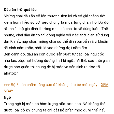
Dầu ăn trữ quá lâu
Những chai dầu ăn cỡ lớn thường tiện lợi và có giá thành tiết
kiệm hơn nhiều so với việc chúng ta mua từng chai nhỏ. Do đó,
rất nhiều hộ gia đình thường mua cả chai to về dùng luôn. Thế
nhưng, chai dầu ăn to thì đồng nghĩa với việc thời gian sử dụng
dài. Khi ấy, nắp chai, miệng chai có thể dính bụi bẩn và vi khuẩn
rồi sinh nấm mốc, nhất là vào những đợt nồm ẩm.
Bên cạnh đó, dầu ăn còn được sản xuất từ các loại ngũ cốc
như lạc, bắp, hạt hướng dương, hạt bí ngô… Vì thế, sau thời gian
được bảo quản thì chúng dễ bị mốc và sản sinh ra độc tố
aflatoxin.
>>> Bộ 3 sản phẩm tăng sức đề kháng cho bé mỗi ngày....
XEM
NGAY
Ngô
Trong ngô bị mốc có hàm lượng aflatoxin cao. Nó không thể
được loại bỏ khi chúng ta chỉ cắt bỏ phần mốc đi. Vì thế, nếu