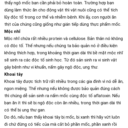
thấy ngô mốc bạn cần phải bỏ hoàn toàn. Trường hợp bạn
dùng làm thức ăn cho động vật thì vật nuôi cũng có thể tích
lũy độc tố trong cơ thể và nhiễm bệnh. Khi ấy, con người ăn
thịt của chúng cũng giống như gián tiếp dùng thực phẩm mốc.
Mộc nhĩ
Mộc nhĩ chứa rất nhiều protein và cellulose. Bản thân nó không
có độc tố. Thế nhưng nếu chúng ta bảo quản nó ở điều kiện
không thích hợp, trong khoảng thời gian dài thì bề mặt mộc nhĩ
sẽ sinh ra các độc tố sinh học. Từ đó sản sinh ra vi sinh vật
gây bệnh như vi khuẩn, nấm gây ngộ độc, ung thư.
Khoai tây
Khoai tây được tích trữ rất nhiều trong các gia đình vì nó dễ ăn,
ngon miệng. Thế nhưng nếu không được bảo quản đúng cách
thì chúng dễ sản sinh ra nấm mốc cùng độc tố aflatoxin. Nếu
bạn ăn ít thì sẽ bị ngộ độc còn ăn nhiều, trong thời gian dài thì
có thể bị ung thư gan.
Do đó, nếu bạn thấy khoai tây bị mốc, bị xanh thì hãy vứt luôn
đi chứ đừng có tiếc của mà cắt bỏ phần mốc, phần xanh rồi