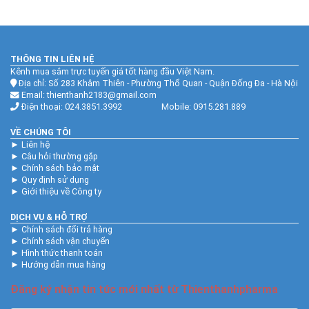
THÔNG TIN LIÊN HỆ
Kênh mua sắm trực tuyến giá tốt hàng đầu Việt Nam.
Địa chỉ: Số 283 Khâm Thiên - Phường Thổ Quan - Quận Đống Đa - Hà Nội
Email: thienthanh2183@gmail.com
Điện thoại: 024.3851.3992 Mobile: 0915.281.889
VỀ CHÚNG TÔI
►
Liên hệ
►
Câu hỏi thường gặp
►
Chính sách bảo mật
►
Quy định sử dụng
►
Giới thiệu về Công ty
DỊCH VỤ & HỖ TRỢ
►
Chính sách đổi trả hàng
►
Chính sách vận chuyển
►
Hình thức thanh toán
►
Hướng dẫn mua hàng
Đăng ký nhận tin tức mới nhất từ Thienthanhpharma