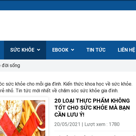
SỨC KHỎE
EBOOK
TIN TỨC
LIÊN H
 đời sống
c sức khỏe cho mỗi gia đình. Kiến thức khoa học về sức khỏe.
trẻ nhỏ. Tin tức mới nhất về chăm sóc sức khỏe gia đình.
20 LOẠI THỰC PHẨM KHÔNG
TỐT CHO SỨC KHỎE MÀ BẠN
CẦN LƯU Ý!
20/05/2021 | Lượt xem : 1780