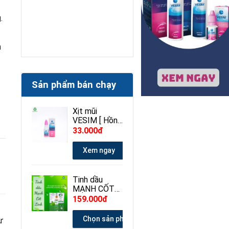
t
.
n
t
Sản phẩm bán chạy
Xịt mũi
VESIM [ Hồng
] 100ml
33.000đ
Xem ngay
Tinh dầu
MẠNH CỐT
LINH 30ml
159.000đ
Chọn sản phẩm
ư