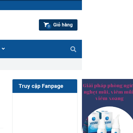
Giỏ hàng
0
Ệ
Truy cập Fanpage