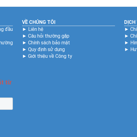
VỀ CHÚNG TÔI
DỊCH
ng đầu
►
Liên hệ
►
Chí
►
Câu hỏi thường gặp
►
Ch
Phường
►
Chính sách bảo mật
►
Hìn
►
Quy định sử dụng
►
Hư
►
Giới thiệu về Công ty
3992
t từ