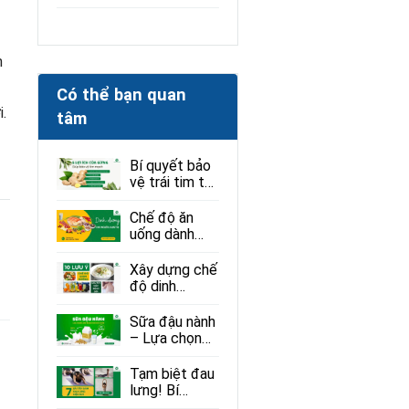
n
Có thể bạn quan
i.
tâm
Bí quyết bảo
vệ trái tim từ
thiên nhiên:
Gừng và
Chế độ ăn
những lợi ích
uống dành
ít ai ngờ
cho người bị
loạn thị: Ăn gì
Xây dựng chế
để tốt cho
độ dinh
mắt?
dưỡng giúp
người mắc
Sữa đậu nành
bệnh sởi phục
– Lựa chọn
hồi hiệu quả
lành mạnh
cho sức khỏe
Tạm biệt đau
lưng! Bí
quyết giảm