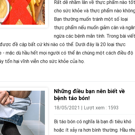
Rất dễ nhầm lẫn về thực phẩm nào tố
cho sức khỏe và thực phẩm nào không
Bạn thường muốn tránh một số loại
thực phẩm nếu muốn giảm cân và ngă
ngừa các bệnh mãn tính. Trong bài viế
 được đề cập bất cứ khi nào có thể. Dưới đây là 20 loại thực
 - mặc dù hầu hết mọi người có thể ăn chúng một cách điều độ
y tổn hại vĩnh viễn cho sức khỏe của họ.
Những điều bạn nên biết về
bệnh táo bón!
18/05/2021 | Lượt xem : 1593
Bị táo bón có nghĩa là bạn đi tiêu khó
hoặc ít xảy ra hơn bình thường. Hầu nh