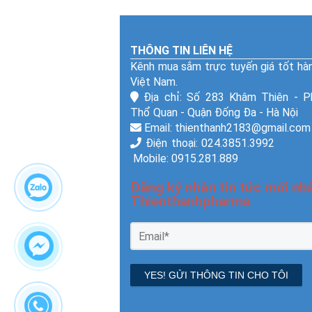
THÔNG TIN LIÊN HỆ
Kênh mua sắm trực tuyến giá tốt hà
Việt Nam.
Địa chỉ: Số 283 Khâm Thiên - 
Thổ Quan - Quận Đống Đa - Hà Nội
Email: thienthanh2183@gmail.com
Điện thoại: 024.3851.
Mobile: 0915.281.889
Đăng ký nhận tin tức mới nhấ
Thienthanhpharma
YES! GỬI THÔNG TIN CHO TÔI