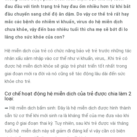
đau đầu với tình trạng trẻ hay đau ốm nhiều hơn từ khi bắt
đầu chuyển sang chế độ ăn dặm. Do vậy cơ thể trẻ rất hay
mắc các bệnh do nhiễm vi khuẩn, virus do hệ miễn dịch
chưa khỏe, vậy đến bao nhiêu tuổi thì cha mẹ sẽ bớt đi lo
lắng cho sức khỏe của con?
Hệ miễn dịch của trẻ có chức năng bảo vệ trẻ trước những tác
nhân xấu xâm nhập vào cơ thể như vi khuẩn, virus,...Khi trẻ có
được hệ miễn dịch khỏe sẽ giúp trẻ phát triển tốt nhất trong
giai đoạn mới ra đời và nó cũng sẽ tác động lâu dài đến sức
khỏe cho trẻ.
Cơ chế hoạt động hệ miễn dịch của trẻ được chia làm 2
loại:
➡ Hệ miễn dịch bẩm sinh: Đây là hệ miễn dịch được hình thành
sẵn từ cơ thể khi mới sinh ra là kháng thể của mẹ đưa vào khi
đang ở giai đoạn thai kỳ. Tuy nhiên, sau khi trẻ được vài tháng
tuổi hệ miễn dịch này sẽ giảm đi đáng kể vì vậy cần có biện