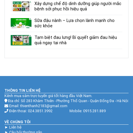
Xây dựng chế độ dinh dưỡng giúp người mắc
bệnh sởi phục hồi hiệu quả
Sữa đậu nành – Lựa chọn lành mạnh cho
sức khỏe
Tạm biệt đau lưng! Bí quyết giảm đau hiệu
quả ngay tại nhà
THÔNG TIN LIÊN HỆ
Kênh mua sắm trực tuyến giá tốt hàng đầu Việt Nam.
Địa chỉ: Số 283 Khâm Thiên - Phường Thổ Quan - Quận Đống Đa - Hà Nội
Email: thienthanh2183@gmail.com
Điện thoại: 024.3851.3992 Mobile: 0915.281.889
VỀ CHÚNG TÔI
►
Liên hệ
►
Câu hỏi thường gặp