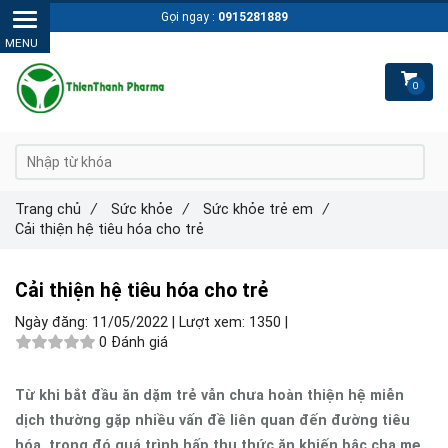
Gọi ngay :
0915281889
0
Trang chủ
/
Sức khỏe
/
Sức khỏe trẻ em
/
Cải thiện hệ tiêu hóa cho trẻ
Cải thiện hệ tiêu hóa cho trẻ
Ngày đăng:
11/05/2022 |
Lượt xem:
1350 |
0 Đánh giá
Từ khi bắt đầu ăn dặm trẻ vẫn chưa hoàn thiện hệ miễn
dịch thường gặp nhiều vấn đề liên quan đến đường tiêu
hóa, trong đó quá trình hấp thụ thức ăn khiến bậc cha mẹ