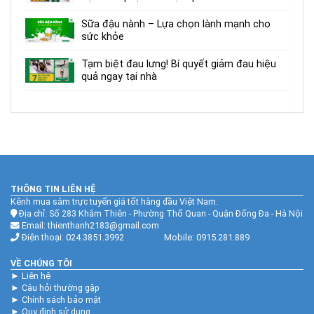
Sữa đậu nành – Lựa chọn lành mạnh cho
sức khỏe
Tạm biệt đau lưng! Bí quyết giảm đau hiệu
quả ngay tại nhà
THÔNG TIN LIÊN HỆ
Kênh mua sắm trực tuyến giá tốt hàng đầu Việt Nam.
Địa chỉ: Số 283 Khâm Thiên - Phường Thổ Quan - Quận Đống Đa - Hà Nội
Email: thienthanh2183@gmail.com
Điện thoại: 024.3851.3992 Mobile: 0915.281.889
VỀ CHÚNG TÔI
►
Liên hệ
►
Câu hỏi thường gặp
►
Chính sách bảo mật
►
Quy định sử dụng