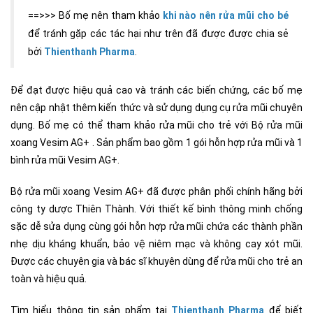
==>>> Bố mẹ nên tham khảo
khi nào nên rửa mũi cho bé
để tránh gặp các tác hại như trên đã được được chia sẻ
bởi
Thienthanh Pharma
.
Để đạt được hiệu quả cao và tránh các biến chứng, các bố mẹ
nên cập nhật thêm kiến thức và sử dụng dụng cụ rửa mũi chuyên
dụng. Bố mẹ có thể tham khảo rửa mũi cho trẻ với Bộ rửa mũi
xoang Vesim AG+ . Sản phẩm bao gồm 1 gói hỗn hợp rửa mũi và 1
bình rửa mũi Vesim AG+.
Bộ rửa mũi xoang Vesim AG+ đã được phân phối chính hãng bởi
công ty dược Thiên Thành. Với thiết kế bình thông minh chống
sặc dễ sửa dụng cùng gói hỗn hợp rửa mũi chứa các thành phần
nhẹ dịu kháng khuẩn, bảo vệ niêm mạc và không cay xót mũi.
Được các chuyên gia và bác sĩ khuyên dùng để rửa mũi cho trẻ an
toàn và hiệu quả.
Tìm hiểu thông tin sản phẩm tại
Thienthanh Pharma
để biết