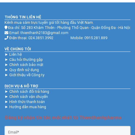
THÔNG TIN LIÊN HỆ
Kênh mua sắm trực tuyến giá tốt hàng đầu Việt Nam.
Địa chỉ: Số 283 Khâm Thiên - Phường Thổ Quan - Quận Đống Đa - Hà Nội
Email: thienthanh2183@gmail.com
Điện thoại: 024.3851.3992 Mobile: 0915.281.889
VỀ CHÚNG TÔI
►
Liên hệ
►
Câu hỏi thường gặp
►
Chính sách bảo mật
►
Quy định sử dụng
►
Giới thiệu về Công ty
DỊCH VỤ & HỖ TRỢ
►
Chính sách đổi trả hàng
►
Chính sách vận chuyển
►
Hình thức thanh toán
►
Hướng dẫn mua hàng
Đăng ký nhận tin tức mới nhất từ Thienthanhpharma