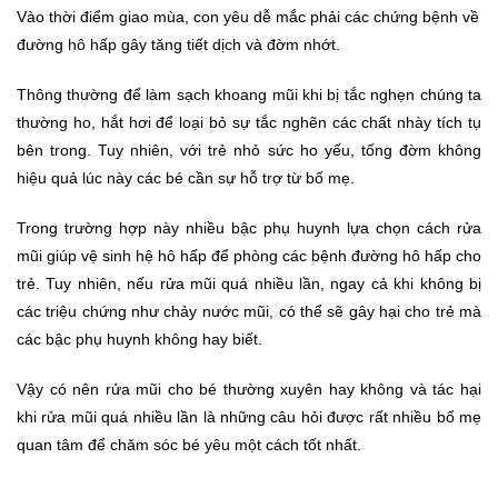
Vào thời điểm giao mùa, con yêu dễ mắc phải các chứng bệnh về
đường hô hấp gây tăng tiết dịch và đờm nhớt.
Thông thường để làm sạch khoang mũi khi bị tắc nghẹn chúng ta
thường ho, hắt hơi để loại bỏ sự tắc nghẽn các chất nhày tích tụ
bên trong. Tuy nhiên, với trẻ nhỏ sức ho yếu, tống đờm không
hiệu quả lúc này các bé cần sự hỗ trợ từ bố mẹ.
Trong trường hợp này nhiều bậc phụ huynh lựa chọn cách rửa
mũi giúp vệ sinh hệ hô hấp để phòng các bệnh đường hô hấp cho
trẻ. Tuy nhiên, nếu rửa mũi quá nhiều lần, ngay cả khi không bị
các triệu chứng như chảy nước mũi, có thể sẽ gây hại cho trẻ mà
các bậc phụ huynh không hay biết.
Vậy có nên rửa mũi cho bé thường xuyên hay không và tác hại
khi rửa mũi quá nhiều lần là những câu hỏi được rất nhiều bố mẹ
quan tâm để chăm sóc bé yêu một cách tốt nhất.