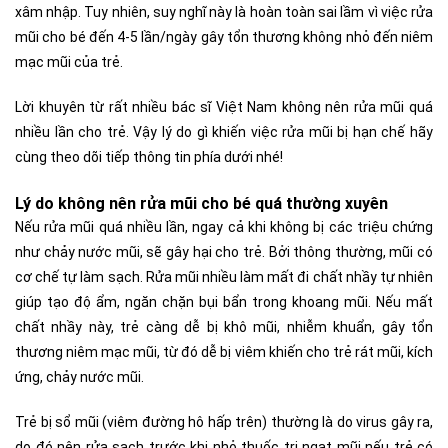
xâm nhập. Tuy nhiên, suy nghĩ này là hoàn toàn sai lầm vì việc rửa
mũi cho bé đến 4-5 lần/ngày gây tổn thương không nhỏ đến niêm
mạc mũi của trẻ.
Lời khuyên từ rất nhiều bác sĩ Việt Nam không nên rửa mũi quá
nhiều lần cho trẻ. Vậy lý do gì khiến việc rửa mũi bị hạn chế hãy
cùng theo dõi tiếp thông tin phía dưới nhé!
Lý do không nên rửa mũi cho bé quá thường xuyên
Nếu rửa mũi quá nhiều lần, ngay cả khi không bị các triệu chứng
như chảy nước mũi, sẽ gây hại cho trẻ. Bởi thông thường, mũi có
cơ chế tự làm sạch. Rửa mũi nhiều làm mất đi chất nhầy tự nhiên
giúp tạo độ ẩm, ngăn chặn bụi bẩn trong khoang mũi. Nếu mất
chất nhầy này, trẻ càng dễ bị khô mũi, nhiễm khuẩn, gây tổn
thương niêm mạc mũi, từ đó dễ bị viêm khiến cho trẻ rát mũi, kích
ứng, chảy nước mũi.
Trẻ bị sổ mũi (viêm đường hô hấp trên) thường là do virus gây ra,
do đó nên rửa sạch trước khi nhỏ thuốc trị ngạt mũi nếu trẻ có