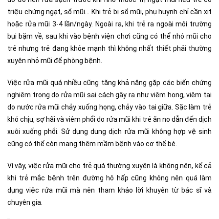
triệu chứng ngạt, sổ mũi… Khi trẻ bị sổ mũi, phụ huynh chỉ cần xịt
hoặc rửa mũi 3-4 lần/ngày. Ngoài ra, khi trẻ ra ngoài môi trường
bụi bặm về, sau khi vào bệnh viện chơi cũng có thể nhỏ mũi cho
trẻ nhưng trẻ đang khỏe mạnh thì không nhất thiết phải thường
xuyên nhỏ mũi để phòng bệnh.
Việc rửa mũi quá nhiều cũng tăng khả năng gặp các biến chứng
nghiêm trọng do rửa mũi sai cách gây ra như viêm họng, viêm tại
do nước rửa mũi chảy xuống họng, chảy vào tai giữa. Sặc làm trẻ
khó chịu, sợ hãi và viêm phổi do rửa mũi khi trẻ ăn no dẫn đến dịch
xuôi xuống phổi. Sử dụng dung dịch rửa mũi không hợp vệ sinh
cũng có thể còn mang thêm mầm bệnh vào cơ thể bé.
Vì vậy, việc rửa mũi cho trẻ quá thường xuyên là không nên, kể cả
khi trẻ mắc bệnh trên đường hô hấp cũng không nên quá làm
dụng việc rửa mũi mà nên tham khảo lời khuyên từ bác sĩ và
chuyên gia.